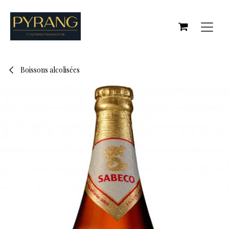
Se rendre au contenu
Boissons alcolisées