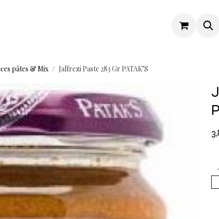
ces pâtes & Mix
Jalfrezi Paste 283 Gr PATAK’S
J
P
3