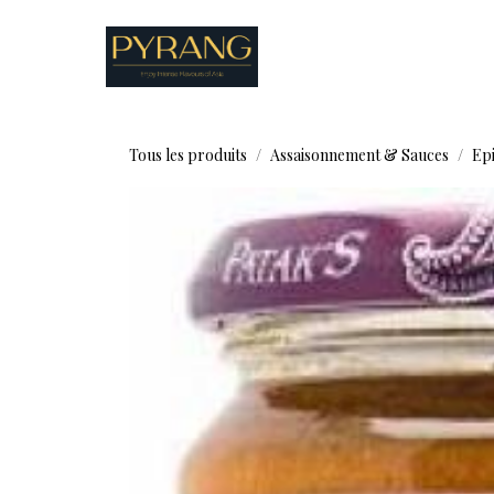
Se rendre au contenu
Boutique
Recettes
Tous les produits
Assaisonnement & Sauces
Epi