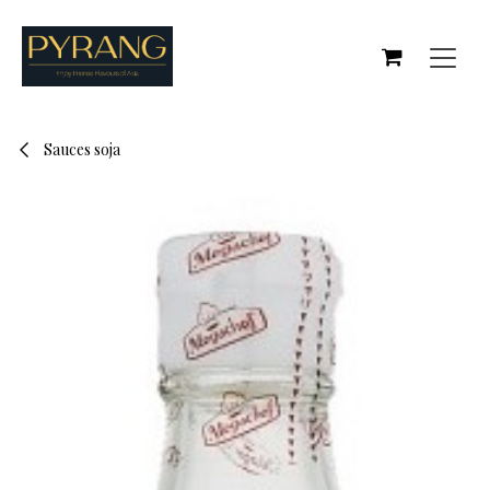
Se rendre au contenu
Sauces soja