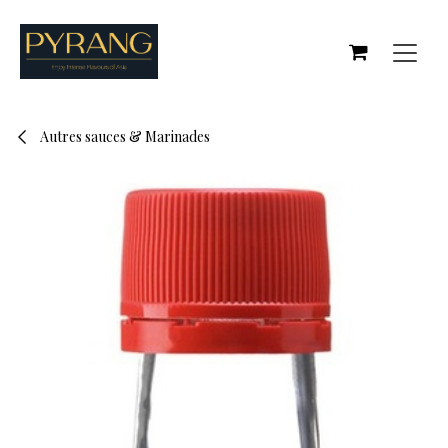
Se rendre au contenu
Autres sauces & Marinades