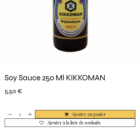
Soy Sauce 250 Ml KIKKOMAN
5,50
€
Ajouter au panier
Ajouter à la liste de souhaits