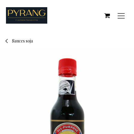
Se rendre au contenu
Sauces soja