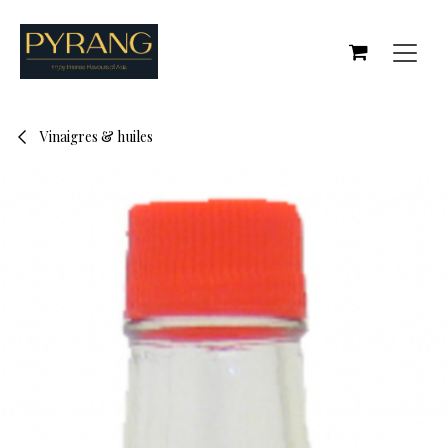
Se rendre au contenu
Vinaigres & huiles