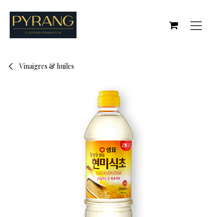
Se rendre au contenu
Vinaigres & huiles