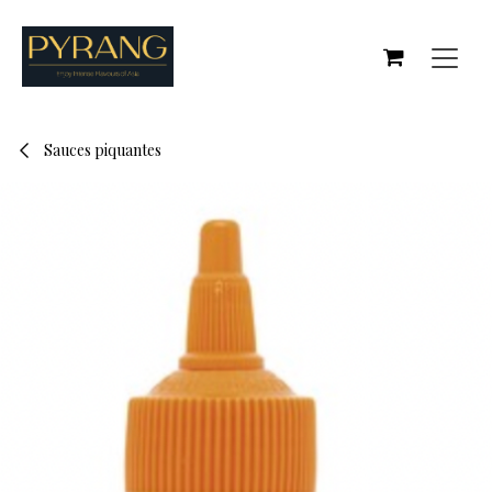
Se rendre au contenu
Sauces piquantes