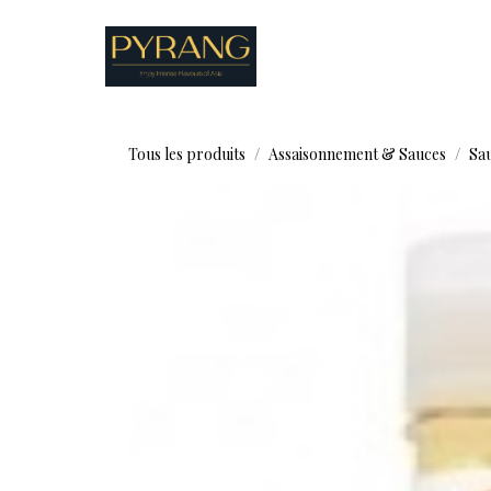
Se rendre au contenu
Boutique
Recettes
Tous les produits
Assaisonnement & Sauces
Sau