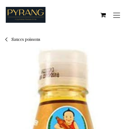
Se rendre au contenu
Sauces poissons