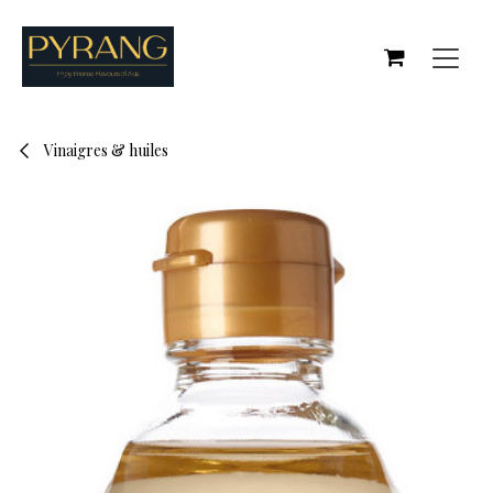
Se rendre au contenu
Vinaigres & huiles