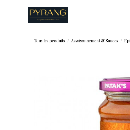
Se rendre au contenu
Boutique
Recettes
Tous les produits
Assaisonnement & Sauces
Epi