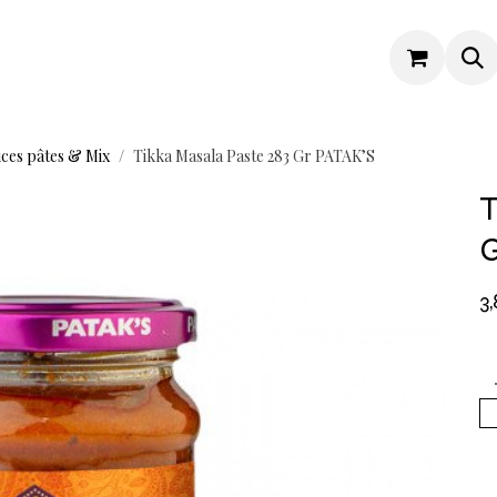
ces pâtes & Mix
Tikka Masala Paste 283 Gr PATAK’S
T
G
3