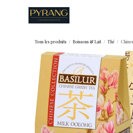
Se rendre au contenu
Boutique
Recettes
Tous les produits
Boissons & Lait
Thé
Chines