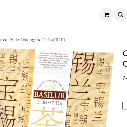
e col. Milky Oolong 100 Gr BASILUR
C
O
7