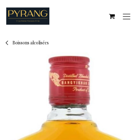
Se rendre au contenu
Boissons alcolisées