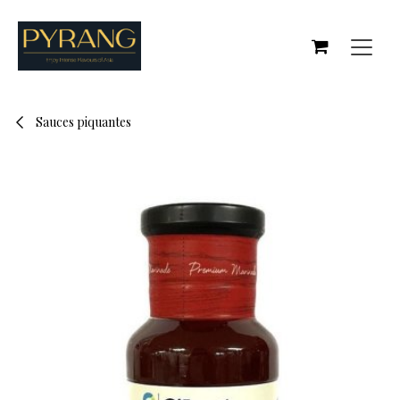
Se rendre au contenu
Sauces piquantes