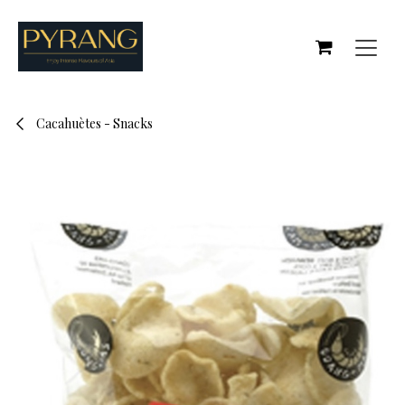
Se rendre au contenu
Cacahuètes - Snacks