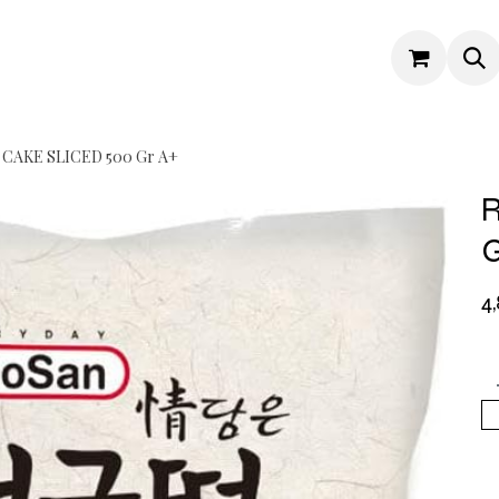
 CAKE SLICED 500 Gr A+
R
G
4