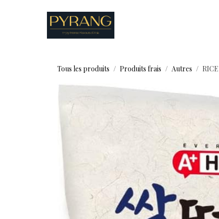
Se rendre au contenu
Boutique
Recettes
Tous les produits
Produits frais
Autres
RICE