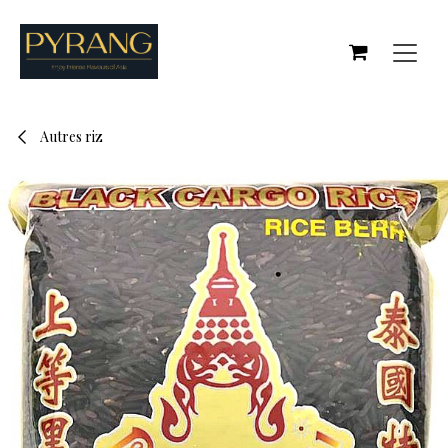
Se rendre au contenu
Autres riz