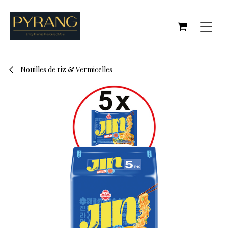
Se rendre au contenu
Nouilles de riz & Vermicelles