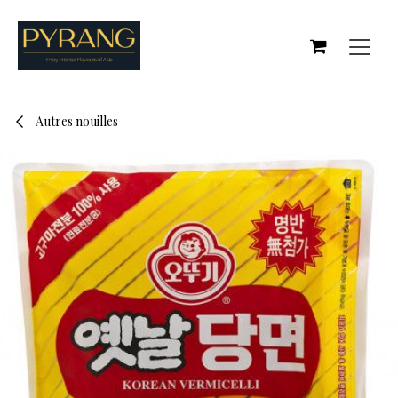
Se rendre au contenu
Autres nouilles