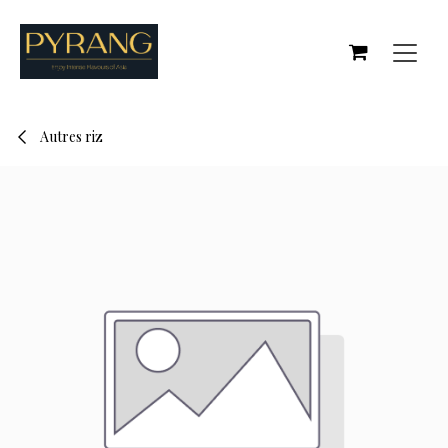
Se rendre au contenu
Autres riz