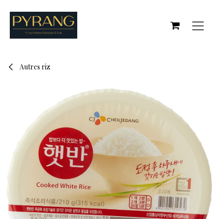
Se rendre au contenu
Autres riz