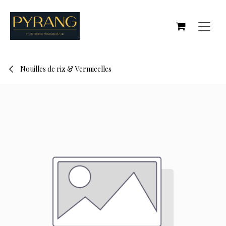
Se rendre au contenu
Nouilles de riz & Vermicelles