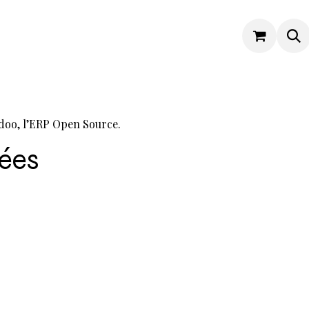
Odoo,
l’ERP Open Source
.
lées