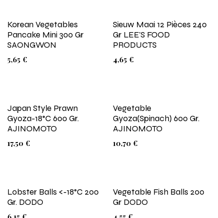
Korean Vegetables
Sieuw Maai 12 Pièces 240
Pancake Mini 300 Gr
Gr LEE'S FOOD
SAONGWON
PRODUCTS
5,65
€
4,65
€
Japan Style Prawn
Vegetable
Gyoza-18°C 600 Gr.
Gyoza(Spinach) 600 Gr.
AJINOMOTO
AJINOMOTO
17,50
€
10,70
€
Lobster Balls <-18°C 200
Vegetable Fish Balls 200
Gr. DODO
Gr DODO
6,15
€
4,55
€