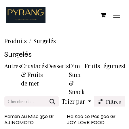
Se rendre au contenu
Produits
Surgelés
Surgelés
Autres
Crustacés
Desserts
Dim
Fruits
Légumes
P
& Fruits
Sum
de mer
&
Snack
Trier par
Filtres
Ramen Au Miso 350 Gr
Ha Kao 20 Pcs 500 Gr
AJINOMOTO
JOY LOVE FOOD