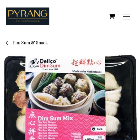
Se rendre au contenu
Dim Sum & Snack