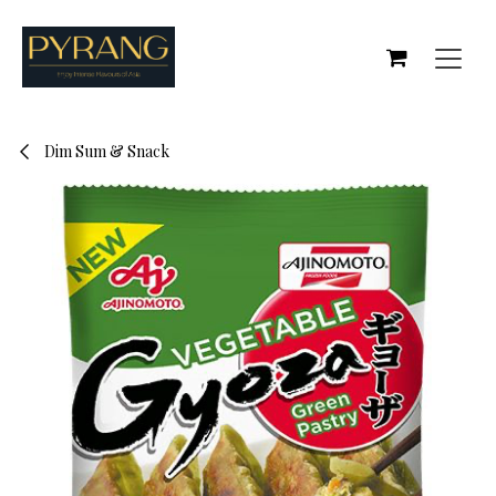
Se rendre au contenu
Dim Sum & Snack