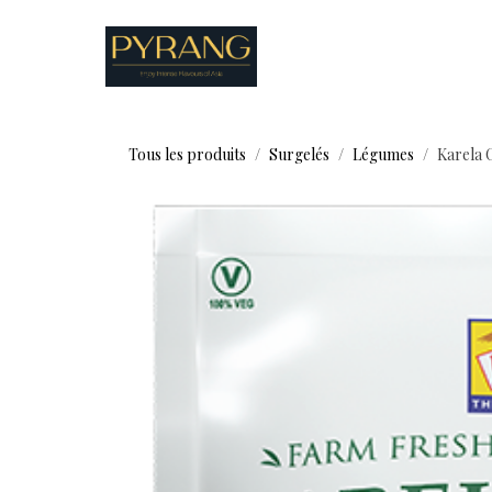
Se rendre au contenu
Boutique
Recettes
Tous les produits
Surgelés
Légumes
Karela 