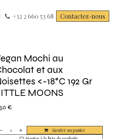
+32 2 660 53 68
Contactez-nous
egan Mochi au
hocolat et aux
oisettes <-18°C 192 Gr
LITTLE MOONS
,50
€
Ajouter au panier
Ajouter à la liste de souhaits