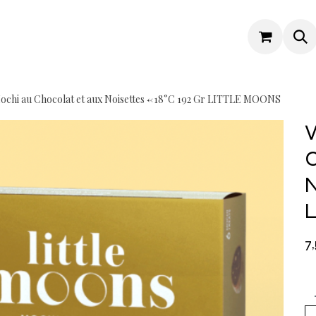
ochi au Chocolat et aux Noisettes <-18°C 192 Gr LITTLE MOONS
V
C
N
7